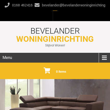
0168 462416
bevelander@bevelanderwoninginrichting
BEVELANDER
WONINGINRICHTING
Stijlvol Wonen!
Menu
0 items