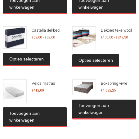
Toevoegen aan
Toevoegen aan
winkelwagen
winkelwagen
Castella dekbed
Dekbed texelwool
€
59,00
-
€
89,00
€
136,00
-
€
249,30
Opties selecteren
Opties selecteren
Velda matras
Boxspring vivre
€
412,00
€
1.622,25
Toevoegen aan
winkelwagen
Toevoegen aan
winkelwagen