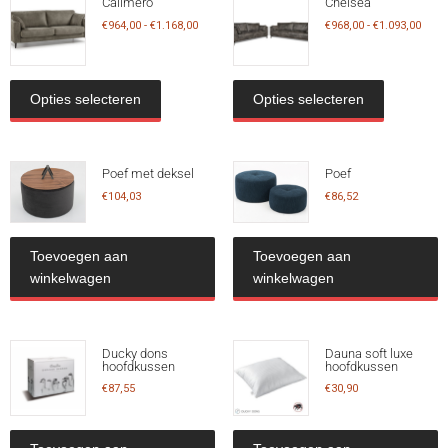
Calimero
Chelsea
€
964,00
-
€
1.168,00
€
968,00
-
€
1.093,00
Opties selecteren
Opties selecteren
Poef met deksel
Poef
€
104,03
€
86,52
Toevoegen aan
Toevoegen aan
winkelwagen
winkelwagen
Ducky dons
Dauna soft luxe
hoofdkussen
hoofdkussen
€
87,55
€
30,90