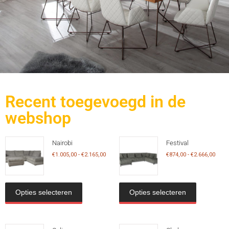
Recent toegevoegd in de
webshop
Nairobi
Festival
€
1.005,00
-
€
2.165,00
€
874,00
-
€
2.666,00
Opties selecteren
Opties selecteren