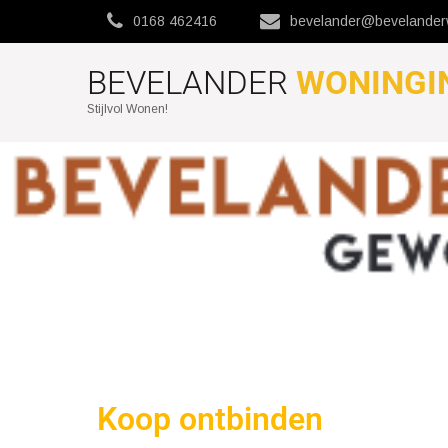
0168 462416
bevelander@bevelanderw
BEVELANDER
WONINGI
Stijlvol Wonen!
Koop ontbinden