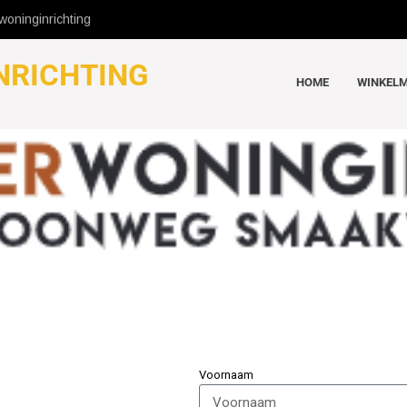
oninginrichting
NRICHTING
HOME
WINKEL
Voornaam