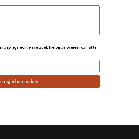
herroepingsrecht en verzoek hierbij de overeenkomst te
p ongedaan maken