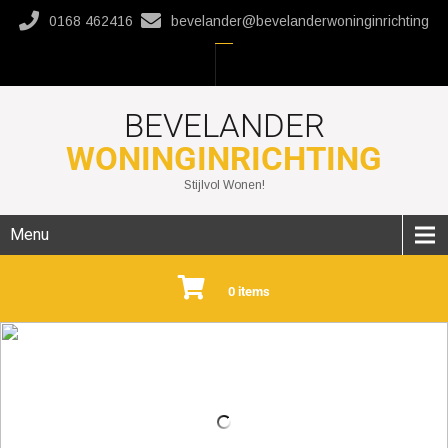
0168 462416
bevelander@bevelanderwoninginrichting
BEVELANDER
WONINGINRICHTING
Stijlvol Wonen!
Menu
0 items