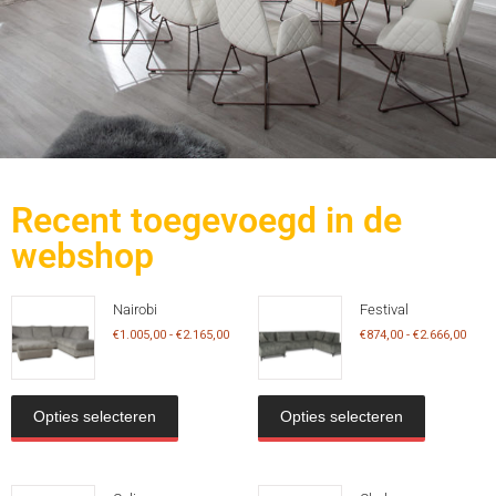
Recent toegevoegd in de
webshop
Nairobi
Festival
€
1.005,00
-
€
2.165,00
€
874,00
-
€
2.666,00
Opties selecteren
Opties selecteren