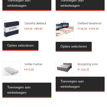
Toevoegen aan
Toevoegen aan
winkelwagen
winkelwagen
Castella dekbed
Dekbed texelwool
€
59,00
-
€
89,00
€
136,00
-
€
249,30
Opties selecteren
Opties selecteren
Velda matras
Boxspring vivre
€
412,00
€
1.622,25
Toevoegen aan
winkelwagen
Toevoegen aan
winkelwagen