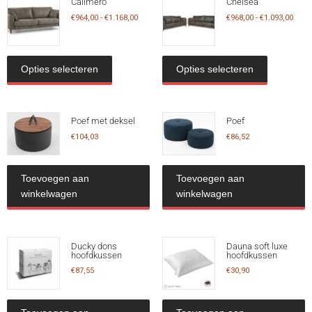
Calimero
Chelsea
€
964,00
-
€
1.168,00
€
968,00
-
€
1.093,00
Opties selecteren
Opties selecteren
Poef met deksel
Poef
€
104,03
€
86,52
Toevoegen aan
Toevoegen aan
winkelwagen
winkelwagen
Ducky dons
Dauna soft luxe
hoofdkussen
hoofdkussen
€
87,55
€
30,90