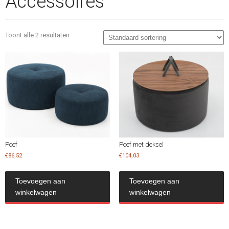
Accessoires
Toont alle 2 resultaten
Poef
Poef met deksel
€
86,52
€
104,03
Toevoegen aan
Toevoegen aan
winkelwagen
winkelwagen