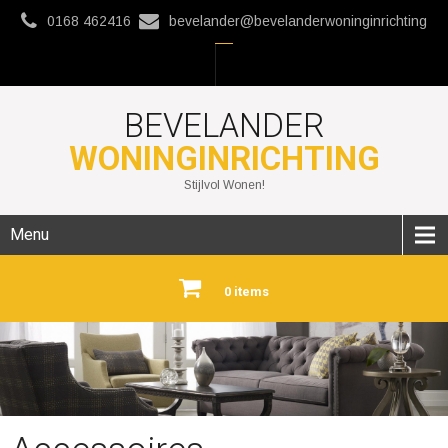
0168 462416
bevelander@bevelanderwoninginrichting
BEVELANDER
WONINGINRICHTING
Stijlvol Wonen!
Menu
0 items