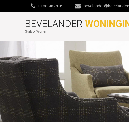
0168 462416
bevelander@bevelanderw
BEVELANDER
WONINGI
Stijlvol Wonen!