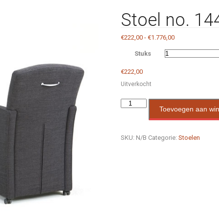
Stoel no. 14
Prijsklasse:
€
222,00
-
€
1.776,00
€222,00
Stuks
tot
€1.776,00
€
222,00
Uitverkocht
Toevoegen aan wi
SKU:
N/B
Categorie:
Stoelen