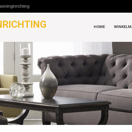
oninginrichting
NRICHTING
HOME
WINKELM