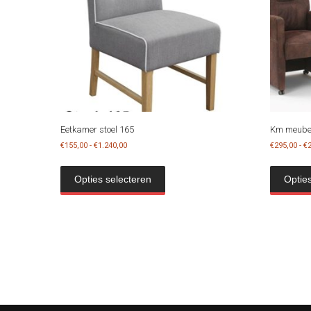
Eetkamer stoel 165
Km meubel
Prijsklasse:
€
155,00
-
€
1.240,00
€
295,00
-
€
€155,00
Dit
tot
product
Opties selecteren
Optie
€1.240,00
heeft
meerdere
variaties.
Deze
optie
kan
gekozen
worden
op