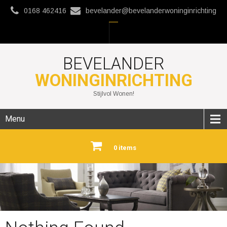
0168 462416
bevelander@bevelanderwoninginrichting
BEVELANDER
WONINGINRICHTING
Stijlvol Wonen!
Menu
0 items