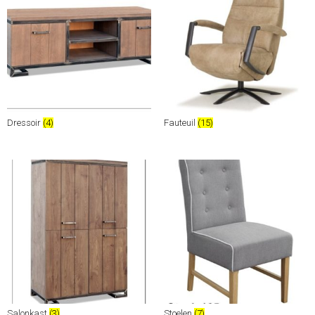
Dressoir
(4)
Fauteuil
(15)
Salonkast
(3)
Stoelen
(7)