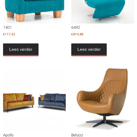
1401
6492
€
117,42
€
819,88
Lees verder
Lees verder
Apollo
Belucci