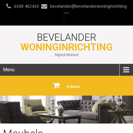
0168 462416
bevelander@bevelanderwoninginrichting
BEVELANDER
WONINGINRICHTING
Stijlvol Wonen!
Menu
0 items