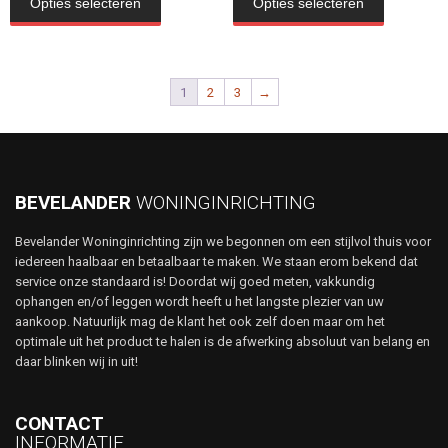
Opties selecteren
Opties selecteren
€2.307,20
€2.224,80
heeft
heeft
meerdere
meerdere
variaties.
variaties.
Deze
Deze
1
2
3
→
optie
optie
kan
kan
gekozen
gekozen
worden
worden
op
op
de
de
BEVELANDER
WONINGINRICHTING
productpagina
productpa
Bevelander Woninginrichting zijn we begonnen om een stijlvol thuis voor
iedereen haalbaar en betaalbaar te maken. We staan erom bekend dat
service onze standaard is! Doordat wij goed meten, vakkundig
ophangen en/of leggen wordt heeft u het langste plezier van uw
aankoop. Natuurlijk mag de klant het ook zelf doen maar om het
optimale uit het product te halen is de afwerking absoluut van belang en
daar blinken wij in uit!
CONTACT
INFORMATIE